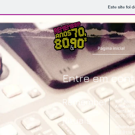
Este site foi
Página inicial
Entre em cont
Remember
Rua Álvaro
Armazém 
by
Santa Mart
2855-591 
Rituais
info@ritua
Tel: 9194