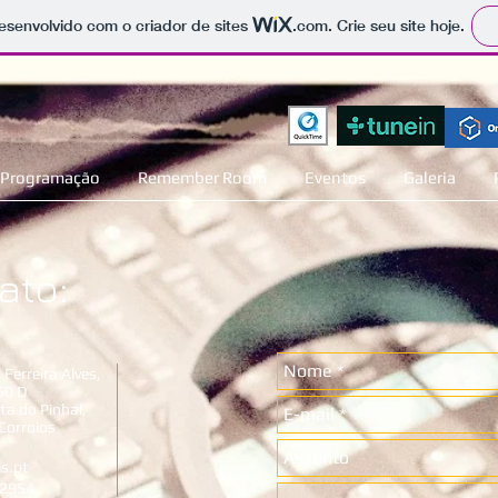
 desenvolvido com o criador de sites
.com
. Crie seu site hoje.
Programação
Remember Room
Eventos
Galeria
ato:
 Ferreira Alves,
50 D
a do Pinhal,
Corroios
is.pt
12954